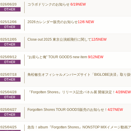
2026/06/20
コラボドリンクのお知らせ
6/19NEW
2025/12/06
2026カレンダー販売のお知らせ
12/6 NEW
2025/12/05
Close out 2025 東京公演紙飛行に関して
12/5NEW
2025/09/12
“お前らと俺” TOUR GOODS new item
9/12NEW
2025/07/18
角松敏生オフィシャルメンバーズサイト「BIGLOBE決済」取り
2025/04/28
『Forgotten Shores』リリース記念パネル展 開催決定！
4/28NEW
2025/04/27
Forgotten Shores TOUR GOODS販売のお知らせ！
4/27NEW
2025/04/25
急告！album『Forgotten Shores』NONSTOP MIXイメージ動