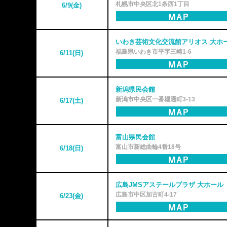
札幌市中央区北1条西1丁目
6/9(金)
いわき芸術文化交流館アリオス 大ホ
福島県いわき市平字三崎1-6
6/11(日)
新潟県民会館
新潟市中央区一番堀通町3-13
6/17(土)
富山県民会館
富山市新総曲輪4番18号
6/18(日)
広島JMSアステールプラザ 大ホール
広島市中区加古町4-17
6/23(金)