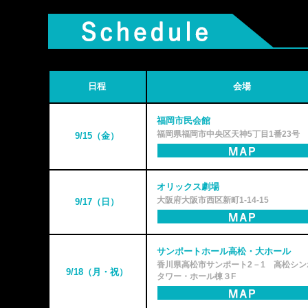
日程
会場
福岡市民会館
福岡県福岡市中央区天神5丁目1番23号
9/15（金）
オリックス劇場
大阪府大阪市西区新町1-14-15
9/17（日）
サンポートホール高松・大ホール
香川県高松市サンポート2－1 高松シン
9/18（月・祝）
タワー・ホール棟３F