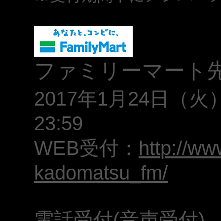
ファミリーマート
2017年1月24日（火
23:59
WEB受付：
http://ww
kadomatsu_fm/
電話受付(音声受付)