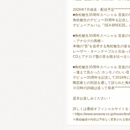
2026年7月放送・配信予定*****************
■角松敏生35周年スペシャル 音楽
角松敏生のデビュー35周年を記念し
デビューアルバム『SEA BREEZ
■角松敏生35周年スペシャル 音楽
～アナログの再燃～
本物の“音”を追求する角松敏生の姿
レーザー・ターンテーブルと出会っ
CDとアナログ盤の音を聴き比べるシ
■角松敏生35周年スペシャル 音楽
～逢えて良かった ホンモノのいい音
デビュー35周年を記念して2016
陶芸家との対談を通して語られた角
※日時の詳細は追って発表******************
是非お楽しみください！
詳しくは番組オフィシャルサイトを
https://www.wowow.co.jp/music/tos
※番組編成や内容は予告なく変更される場