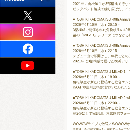
2021年に角松敏生が3部構成で行
ビッグバンド編成で繰り広げた、イ
■TOSHIKI KADOMATSU 40th Annive
2026年6月10日（水）20:15～
3部構成で開催された角松敏生の40周
後の『MILAD』シリーズにつなが
■TOSHIKI KADOMATSU 40th Annive
2026年6月10日（水）22:15～
デビュー曲で幕開けし、年代ごとのア
2021年に3部構成で届けた横浜ア
■TOSHIKI KADOMATSU MILAD 1「
2026年6月11日（木）19:00～
角松敏生が新たに提唱する総合エンタ
KAAT 神奈川芸術劇場で行なわれ
■TOSHIKI KADOMATSU MILAD 2 wi
2026年6月11日（木）22:00～
角松敏生が新たに提唱する総合エンタ
第2弾にして完結編。東京国際フォ
WOWOWライブで放送／WOWOW
※放送・配信終了後～1カ月間アーカイブ配