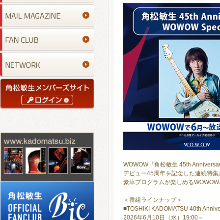
WOWOW『角松敏生 45th Annivers
デビュー45周年を記念した連続特集
豪華プログラムが楽しめるWOWO
＜番組ラインナップ＞
■TOSHIKI KADOMATSU 40th Annive
2026年6月10日（水）19:00～