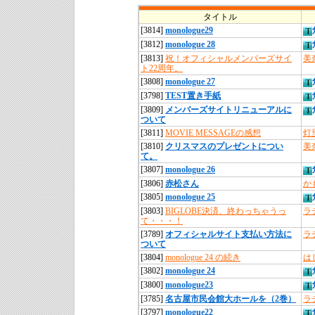
タイトル
[3814]
monologue29
[3812]
monologue 28
[3813]
祝！オフィシャルメンバーズサイ
美
ト22周年。
[3808]
monologue 27
[3798]
TEST置き手紙
[3809]
メンバーズサイトリニューアルに
ついて
[3811]
MOVIE MESSAGEの感想
灯
[3810]
クリスマスのプレゼントについ
美
て。
[3807]
monologue 26
[3806]
赤松さん
か
[3805]
monologue 25
[3803]
BIGLOBE決済、終わっちゃうっ
ラ
て・・・！
[3789]
オフィシャルサイト支払い方法に
ラ
ついて
[3804]
monologue 24 の続き
は
[3802]
monologue 24
[3800]
monologue23
[3785]
名古屋市民会館大ホールを（2巻）
ラ
[3797]
monologue22