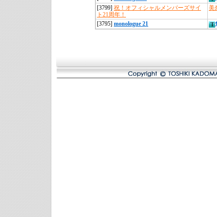
[3799]
祝！オフィシャルメンバーズサイ
美
ト21周年！
[3795]
monologue 21